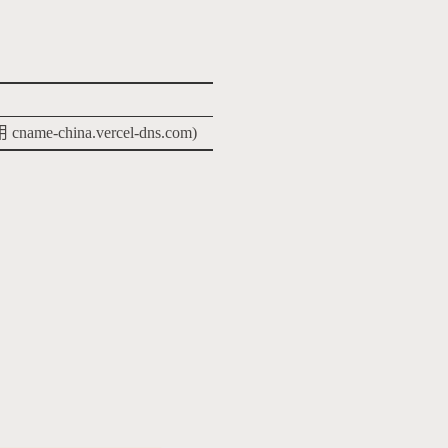
name-china.vercel-dns.com)
。