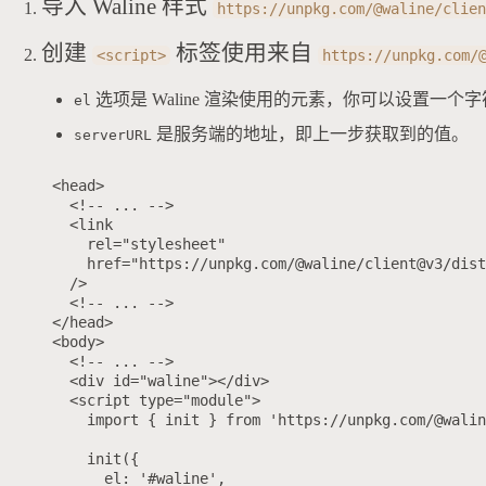
导入 Waline 样式
https://unpkg.com/@waline/clie
创建
标签使用来自
<script>
https://unpkg.com/
选项是 Waline 渲染使用的元素，你可以设置一个字符串
el
是服务端的地址，即上一步获取到的值。
serverURL
<head>

  <!-- ... -->

  <link

    rel="stylesheet"

    href="https://unpkg.com/@waline/client@v3/dist
  />

  <!-- ... -->

</head>

<body>

  <!-- ... -->

  <div id="waline"></div>

  <script type="module">

    import { init } from 'https://unpkg.com/@walin
    init({

      el: '#waline',
