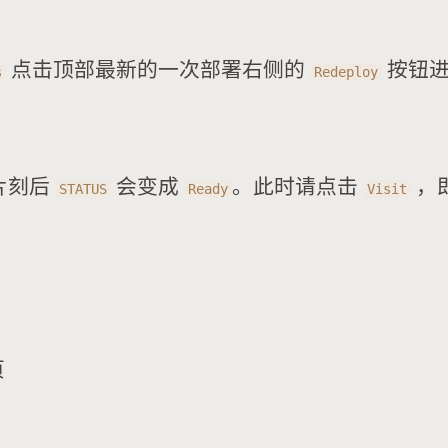
点击顶部最新的一次部署右侧的
按钮进
s
Redeploy
片刻后
会变成
。此时请点击
，
STATUS
Ready
Visit
页