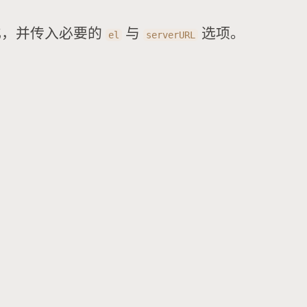
化，并传入必要的
与
选项。
el
serverURL