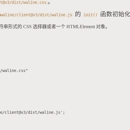
。
nt@v3/dist/waline.css
的
函数初始
@waline/client@v3/dist/waline.js
init()
形式的 CSS 选择器或者一个 HTMLElement 对象。
/waline.css"

e/client@v3/dist/waline.js';
