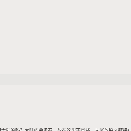
b难道还用大陆的吗？大陆的要备案，故在这里不阐述，末尾放原文链接)